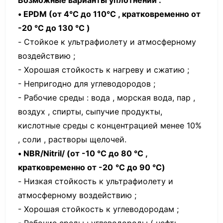
• EPDM (
от 4°С до 110°С , кратковременно от
-20 °С до 130 °С )
- Стойкое к ультрафиолету и атмосферному
воздействию ;
- Хорошая стойкость к нагреву и сжатию ;
- Непригодно для углеводородов ;
- Рабочие среды : вода , морская вода, пар ,
воздух , спирты, сыпучие продукты,
кислотные среды с концентрацией менее 10%
, соли , растворы щелочей.
• NBR/Nitril/
(от -10 °С до 80 °С ,
кратковременно от -20
°С до 90 °С)
- Низкая стойкость к ультрафиолету и
атмосферному воздействию ;
- Хорошая стойкость к углеводородам ;
- Рабочие среды : углеводороды ( нефть,