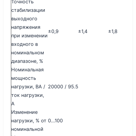
Точность
стабилизации
выходного
напряжения
±0,9
±1,4
±1,8
при изменении
входного в
номинальном
диапазоне, %
Номинальная
мощность
нагрузки, ВА /
20000 / 95.5
ток нагрузки,
А
Изменение
нагрузки, % от
0…100
номинальной