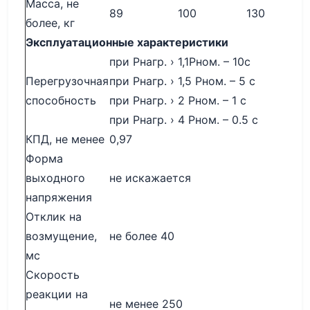
Масса, не
89
100
130
более, кг
Эксплуатационные характеристики
при Рнагр. › 1,1Рном. – 10с
Перегрузочная
при Рнагр. › 1,5 Рном. – 5 с
способность
при Рнагр. › 2 Рном. – 1 с
при Рнагр. › 4 Рном. – 0.5 с
КПД, не менее
0,97
Форма
выходного
не искажается
напряжения
Отклик на
возмущение,
не более 40
мс
Скорость
реакции на
не менее 250