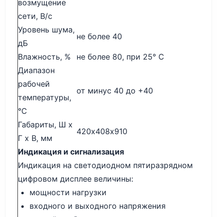
возмущение
сети, В/с
Уровень шума,
не более 40
дБ
Влажность, %
не более 80, при 25° С
Диапазон
рабочей
от минус 40 до +40
температуры,
°С
Габариты, Ш х
420х408х910
Г х В, мм
Индикация и сигнализация
Индикация на светодиодном пятиразрядном
цифровом дисплее величины:
мощности нагрузки
входного и выходного напряжения