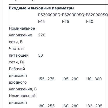
Входные и выходные параметры
PS20000SQ-
PS20000SQ-
PS20000SQ
I-15
I-25
I-40
Номинальное
напряжение
220
сети, В
Частота
питающей
50
сети, Гц
Рабочий
диапазон
155...275
135...290
110...300
входного
напряжения, В
Номинальный
диапазон
180...255
160...280
132...295