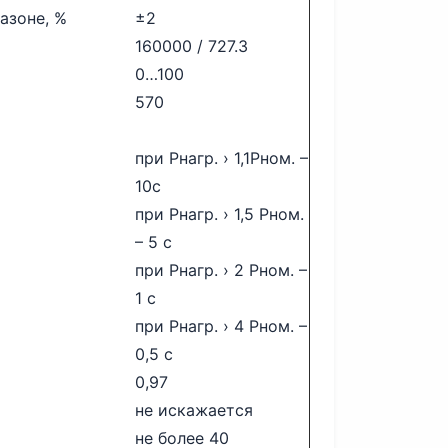
азоне, %
±2
160000 / 727.3
0…100
570
при Рнагр. › 1,1Рном. –
10с
при Рнагр. › 1,5 Рном.
– 5 с
при Рнагр. › 2 Рном. –
1 с
при Рнагр. › 4 Рном. –
0,5 с
0,97
не искажается
не более 40