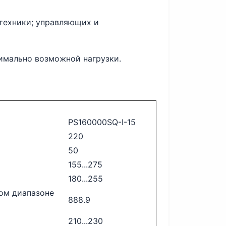
техники; управляющих и
имально возможной нагрузки.
PS160000SQ-I-15
220
50
155...275
180...255
ом диапазоне
888.9
210...230