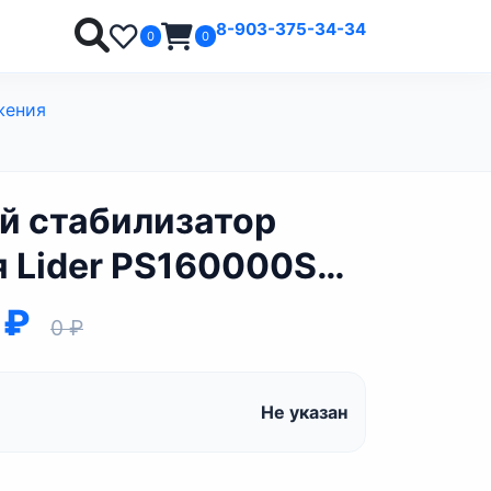
8-903-375-34-34
0
0
жения
й стабилизатор
 Lider PS160000SQ-
 ₽
0 ₽
Не указан