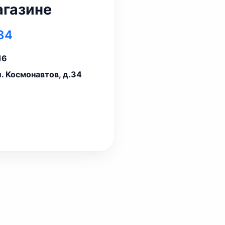
агазине
34
16
л. Космонавтов, д.34