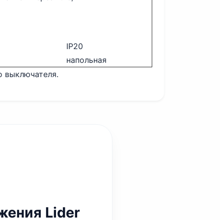
IP20
напольная
о выключателя.
ения Lider