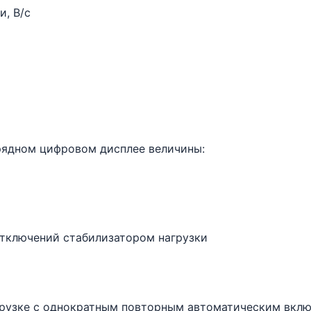
, В/с
рядном цифровом дисплее величины:
отключений стабилизатором нагрузки
грузке с однократным повторным автоматическим включ