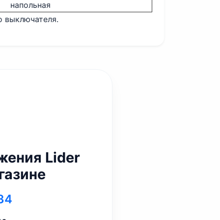
напольная
о выключателя.
ения Lider
газине
34