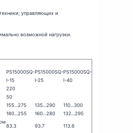
техники; управляющих и
имально возможной нагрузки.
PS15000SQ-
PS15000SQ-
PS15000SQ-
I-15
I-25
I-40
220
50
155...275
135...290
110...300
180...255
160...280
132...295
ном
83.3
93.7
113.6