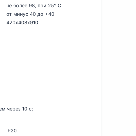
не более 98, при 25° С
от минус 40 до +40
420х408х910
м через 10 с;
IP20