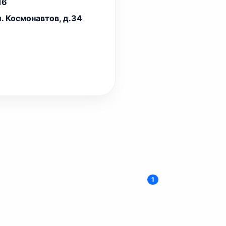
16
л. Космонавтов, д.34
1