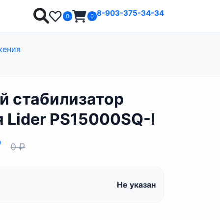
8-903-375-34-34
0
0
жения
й стабилизатор
 Lider PS15000SQ-I
₽
0 ₽
Не указан