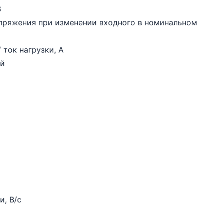
В
пряжения при изменении входного в номинальном
 ток нагрузки, А
ой
, В/с