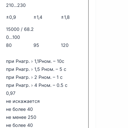
210...230
±0,9
±1,4
±1,8
15000 / 68.2
0…100
80
95
120
при Рнагр. › 1,1Рном. – 10с
при Рнагр. › 1,5 Рном. – 5 с
при Рнагр. › 2 Рном. – 1 с
при Рнагр. › 4 Рном. – 0.5 с
0,97
не искажается
не более 40
не менее 250
не более 40