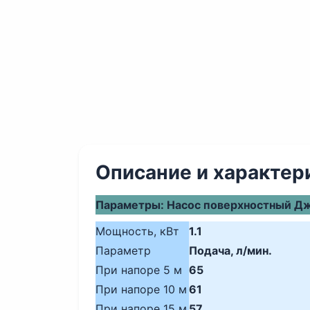
Описание и характер
Параметры: Насос поверхностный Д
Мощность, кВт
1.1
Параметр
Подача, л/мин.
При напоре 5 м
65
При напоре 10 м
61
При напоре 15 м
57