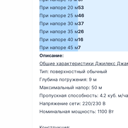
При напоре 20 м
53
При напоре 25 м
46
При напоре 30 м
37
При напоре 35 м
26
При напоре 40 м
16
При напоре 45 м
7
Описание:
Общие характеристики Джилекс Джам
Тип: поверхностный обычный
Глубина погружения: 9 м
Максимальный напор: 50 м
Пропускная способность: 4.2 куб. м/ч
Напряжение сети: 220/230 В
Номинальная мощность: 1100 Вт
Конструкция: