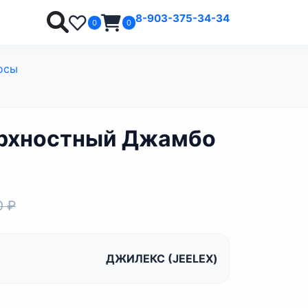
8-903-375-34-34
0
0
осы
ерхностный Джамбо
0 ₽
ДЖИЛЕКС (JEELEX)