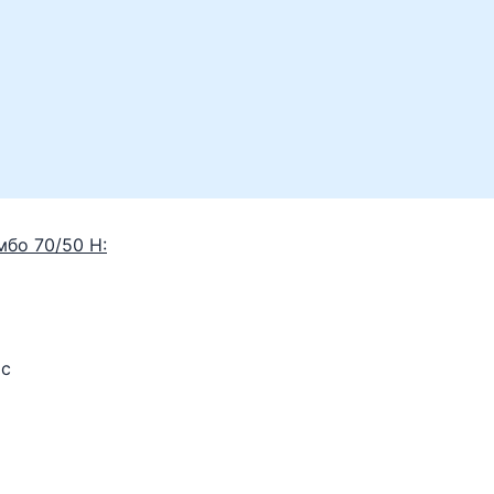
бо 70/50 Н:
ас