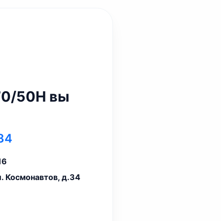
70/50Н вы
34
16
л. Космонавтов, д.34